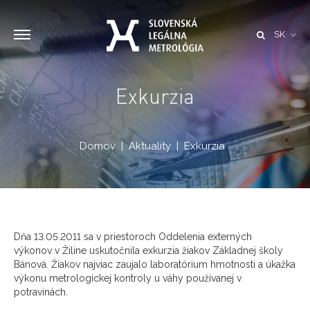
SK
Exkurzia
Domov
Aktuality
Exkurzia
Dňa 13.05.2011 sa v priestoroch Oddelenia externých
výkonov v Žiline uskutočnila exkurzia žiakov Základnej školy
Bánová. Žiakov najviac zaujalo laboratórium hmotnosti a úkažka
výkonu metrologickej kontroly u váhy používanej v
potravinách.