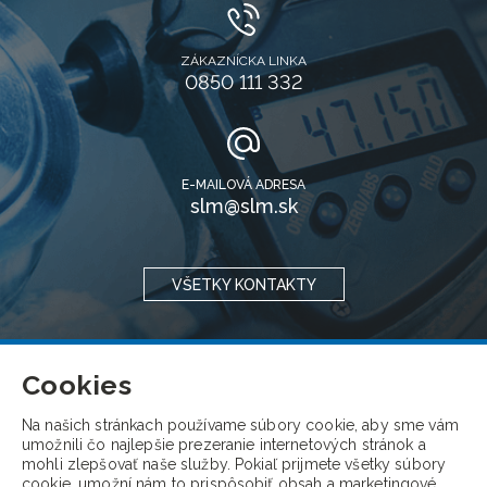
ZÁKAZNÍCKA LINKA
0850 111 332
E-MAILOVÁ ADRESA
slm@slm.sk
VŠETKY KONTAKTY
Cookies
Na našich stránkach používame súbory cookie, aby sme vám
umožnili čo najlepšie prezeranie internetových stránok a
mohli zlepšovať naše služby. Pokiaľ prijmete všetky súbory
cookie, umožní nám to prispôsobiť obsah a marketingové