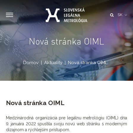
SK
Nová stránka OIML
Domov
Aktuality
Nová stránka OIML
Nová stránka OIML
Medzinárodná organizácia pre legálnu metrológiu (OIML) dňa
9. januára 2022 spustila svoju novú web stránku s moderným
dizajnom a rýchlejším prístupom.