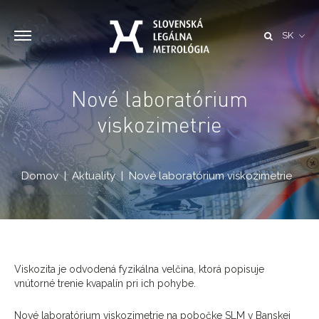
SK
Nové laboratórium
viskozimetrie
Domov
Aktuality
Nové laboratórium viskozimetrie
Viskozita je odvodená fyzikálna velčina, ktorá popisuje
vnútorné trenie kvapalín pri ich pohybe.
Nové laboratórium viskozimetrie na pobočke SLM v Banskej