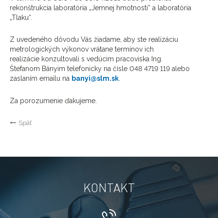
rekonštrukcia laboratória „Jemnej hmotnosti“ a laboratória
„Tlaku“.
Z uvedeného dôvodu Vás žiadame, aby ste realizáciu
metrologických výkonov vrátane termínov ich
realizácie konzultovali s vedúcim pracoviska Ing.
Štefanom Bányim telefonicky na čísle 048 4719 119 alebo
zaslaním emailu na
banyi@slm.sk
.
Za porozumenie ďakujeme.
Späť
KONTAKT