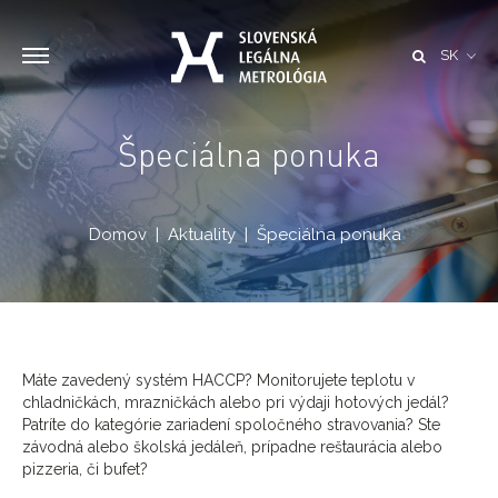
SK
Špeciálna ponuka
Domov
Aktuality
Špeciálna ponuka
Máte zavedený systém HACCP? Monitorujete teplotu v
chladničkách, mrazničkách alebo pri výdaji hotových jedál?
Patríte do kategórie zariadení spoločného stravovania? Ste
závodná alebo školská jedáleň, prípadne reštaurácia alebo
pizzeria, či bufet?