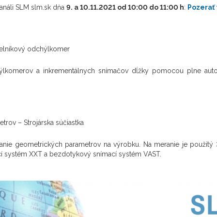
kanáli SLM slm.sk dňa
9. a 10.11.2021 od 10:00 do 11:00 h
:
Pozerať 
íselníkový odchýlkomer
dchýlkomerov a inkrementálnych snímačov dĺžky pomocou plne aut
rov – Strojárska súčiastka
anie geometrických parametrov na výrobku. Na meranie je použitý 
cí systém XXT a bezdotykový snímací systém VAST.