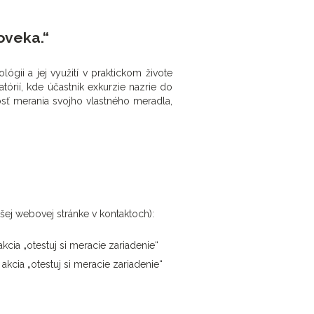
oveka.“
gii a jej využití v praktickom živote
tórií, kde účastník exkurzie nazrie do
sť merania svojho vlastného meradla,
šej webovej stránke v kontaktoch):
kcia „otestuj si meracie zariadenie“
akcia „otestuj si meracie zariadenie“