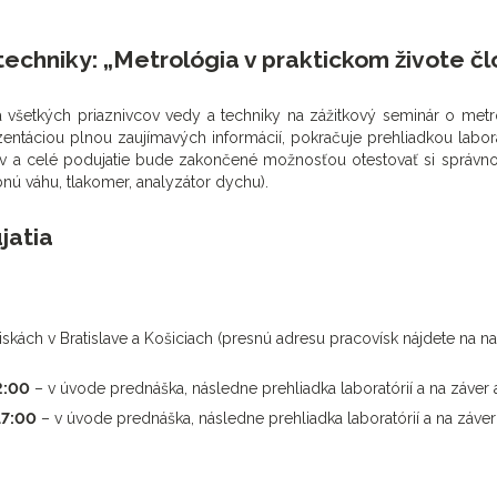
techniky: „Metrológia v praktickom živote čl
všetkých priaznivcov vedy a techniky na zážitkový seminár o metroló
entáciou plnou zaujímavých informácií, pokračuje prehliadkou labora
v a celé podujatie bude zakončené možnosťou otestovať si správno
nú váhu, tlakomer, analyzátor dychu).
jatia
ách v Bratislave a Košiciach (presnú adresu pracovísk nájdete na na
2:00
– v úvode prednáška, následne prehliadka laboratórií a na záver a
17:00
– v úvode prednáška, následne prehliadka laboratórií a na záver 