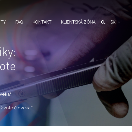
NTY
FAQ
KONTAKT
KLIENTSKÁ ZÓNA
SK
iky:
vote
veka.“
živote človeka.“