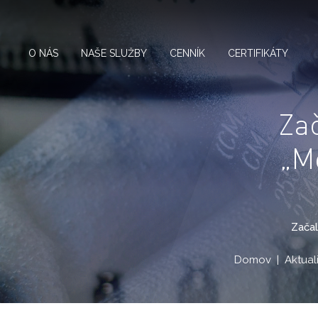
O NÁS
NAŠE SLUŽBY
CENNÍK
CERTIFIKÁTY
Zač
„Me
Začal
Domov
Aktuali