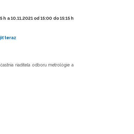
5 h a 10.11.2021 od 15:00 do 15:15 h
jiť teraz
účastnia riaditeľa odboru metrológie a