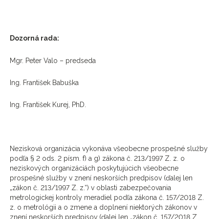
Dozorná rada:
Mgr. Peter Valo – predseda
Ing. František Babuška
Ing. František Kurej, PhD.
Nezisková organizácia vykonáva všeobecne prospešné služby
podľa § 2 ods. 2 písm. f) a g) zákona č. 213/1997 Z. z. o
neziskových organizáciách poskytujúcich všeobecne
prospešné služby v znení neskorších predpisov (ďalej len
„zákon č. 213/1997 Z. z.“) v oblasti zabezpečovania
metrologickej kontroly meradiel podľa zákona č. 157/2018 Z.
z. o metrológii a o zmene a doplnení niektorých zákonov v
znení neskorších predpisov (ďalej len „zákon č. 157/2018 Z.