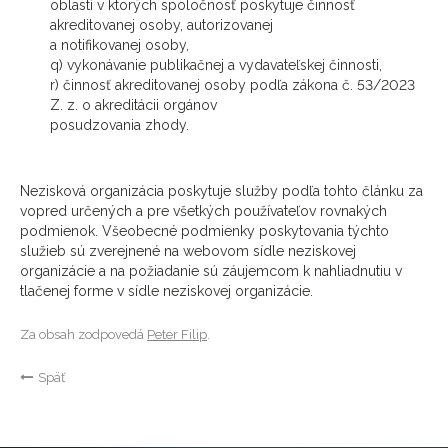
oblastí v ktorých spoločnosť poskytuje činnosť
akreditovanej osoby, autorizovanej
a notifikovanej osoby,
q) vykonávanie publikačnej a vydavateľskej činnosti,
r) činnosť akreditovanej osoby podľa zákona č. 53/2023
Z. z. o akreditácii orgánov
posudzovania zhody.
Nezisková organizácia poskytuje služby podľa tohto článku za
vopred určených a pre všetkých používateľov rovnakých
podmienok. Všeobecné podmienky poskytovania týchto
služieb sú zverejnené na webovom sídle neziskovej
organizácie a na požiadanie sú záujemcom k nahliadnutiu v
tlačenej forme v sídle neziskovej organizácie.
Za obsah zodpovedá
Peter Filip
.
Späť