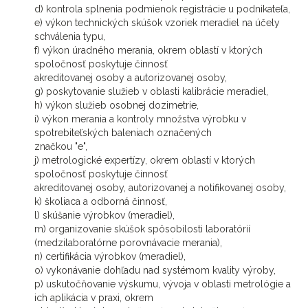
d) kontrola splnenia podmienok registrácie u podnikateľa,
e) výkon technických skúšok vzoriek meradiel na účely
schválenia typu,
f) výkon úradného merania, okrem oblastí v ktorých
spoločnosť poskytuje činnosť
akreditovanej osoby a autorizovanej osoby,
g) poskytovanie služieb v oblasti kalibrácie meradiel,
h) výkon služieb osobnej dozimetrie,
i) výkon merania a kontroly množstva výrobku v
spotrebiteľských baleniach označených
značkou "e",
j) metrologické expertízy, okrem oblastí v ktorých
spoločnosť poskytuje činnosť
akreditovanej osoby, autorizovanej a notifikovanej osoby,
k) školiaca a odborná činnosť,
l) skúšanie výrobkov (meradiel),
m) organizovanie skúšok spôsobilosti laboratórií
(medzilaboratórne porovnávacie merania),
n) certifikácia výrobkov (meradiel),
o) vykonávanie dohľadu nad systémom kvality výroby,
p) uskutočňovanie výskumu, vývoja v oblasti metrológie a
ich aplikácia v praxi, okrem