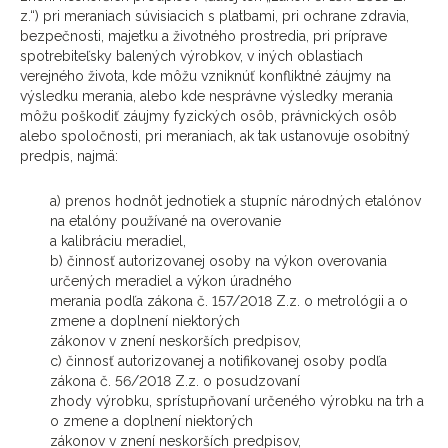
z.“) pri meraniach súvisiacich s platbami, pri ochrane zdravia,
bezpečnosti, majetku a životného prostredia, pri príprave
spotrebiteľsky balených výrobkov, v iných oblastiach
verejného života, kde môžu vzniknúť konfliktné záujmy na
výsledku merania, alebo kde nesprávne výsledky merania
môžu poškodiť záujmy fyzických osôb, právnických osôb
alebo spoločnosti, pri meraniach, ak tak ustanovuje osobitný
predpis, najmä:
a) prenos hodnôt jednotiek a stupníc národných etalónov
na etalóny používané na overovanie
a kalibráciu meradiel,
b) činnosť autorizovanej osoby na výkon overovania
určených meradiel a výkon úradného
merania podľa zákona č. 157/2018 Z.z. o metrológii a o
zmene a doplnení niektorých
zákonov v znení neskorších predpisov,
c) činnosť autorizovanej a notifikovanej osoby podľa
zákona č. 56/2018 Z.z. o posudzovaní
zhody výrobku, sprístupňovaní určeného výrobku na trh a
o zmene a doplnení niektorých
zákonov v znení neskorších predpisov,