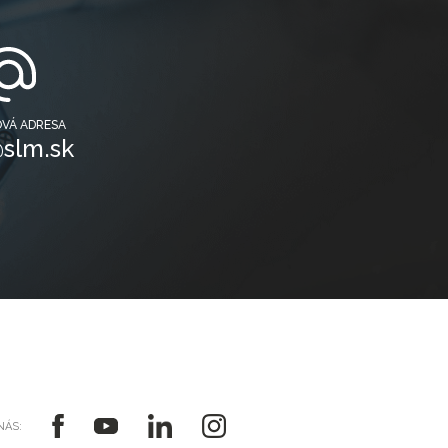
OVÁ ADRESA
slm.sk
NÁS: