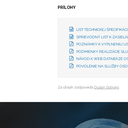
PRÍLOHY
LIST TECHNICKEJ ŠPECIFIKÁ
SPRIEVODNÝ LIST K ZASIE
POZNÁMKY K VYPLNENIU LIS
PODMIENKY REALIZÁCIE SLU
NÁVOD K WEB DATABÁZE O
POVOLENIE NA SLUŽBY OSO
Za obsah zodpovedá
Dušan Solivajs
.