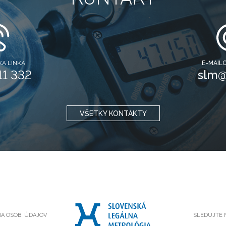
A LINKA
E-MAIL
11 332
slm@
VŠETKY KONTAKTY
A OSOB. ÚDAJOV
SLEDUJTE 