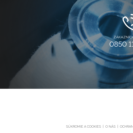
ZÁKAZNÍCK
0850 1
SÚKROMIE A COOKIES
O NÁS
OCHRAN