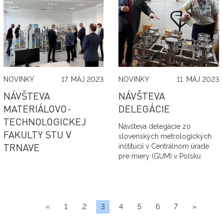
NOVINKY
17. MÁJ 2023
NOVINKY
11. MÁJ 2023
NÁVŠTEVA
NÁVŠTEVA
MATERIÁLOVO-
DELEGÁCIE
TECHNOLOGICKEJ
Návšteva delegácie zo
FAKULTY STU V
slovenských metrologických
TRNAVE
inštitúcií v Centrálnom úrade
pre miery (GUM) v Poľsku
«
1
2
3
4
5
6
7
»