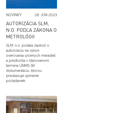
NOVINKY
28. JÚN 2023
AUTORIZÁCIA SLM,
N.O. PODĽA ZÁKONA O
METROLÓGII
SLM, n.o. podala žiadosť o
autorizáciu na výkon
overovania určených meradiel
a predložila v stanovenom
termíne ÚNMS SR
dokumentáciu, ktorou
preukazuje splnenie
požiadaviek