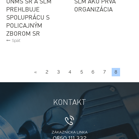
ÚNMS SR A SLM
SLM AKO PRVÁ
PREHLBUJE
ORGANIZÁCIA
SPOLUPRÁCU S
POLICAJNÝM
ZBOROM SR
Späť
«
2
3
4
5
6
7
8
KONTAKT
ZÁKAZNÍCKA LINKA
0850 111 332